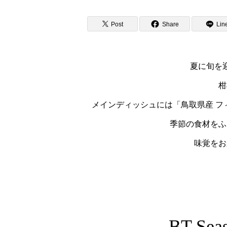
Post
Share
Lin
夏に旬を
柑
メインディッシュには「鳥取県産 
季節の食材をふ
味覚をお
BT Seas