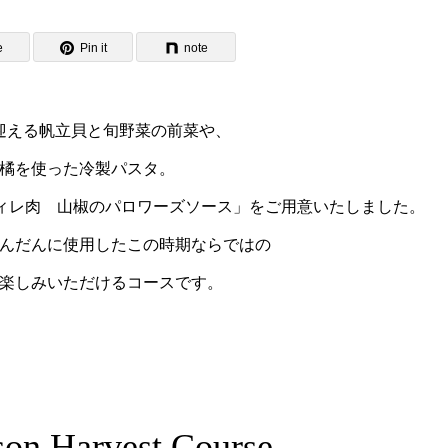
e
Pin it
note
迎える帆立貝と旬野菜の前菜や、
橘を使った冷製パスタ。
フィレ肉 山椒のパロワーズソース」をご用意いたしました。
んだんに使用したこの時期ならではの
スタンダードパーティプラン
楽しみいただけるコースです。
on Harvest Course