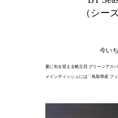
（シー
今い
夏に旬を迎える帆立貝 グリーンアスパ
メインディッシュには「鳥取県産 フ