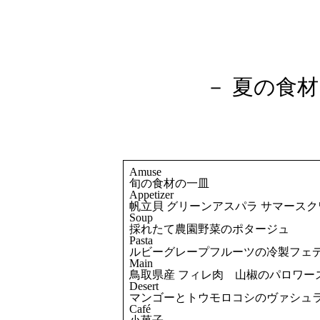
－ 夏の食
Amuse
旬の食材の一皿
Appetizer
帆立貝 グリーンアスパラ サマース
Soup
採れたて農園野菜のポタージュ
Pasta
ルビーグレープフルーツの冷製フェデ
Main
鳥取県産 フィレ肉 山椒のパロワー
Desert
マンゴーとトウモロコシのヴァシュ
Café