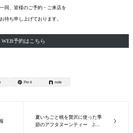
一同、皆様のご予約・ご来店を
お待ち申し上げております。
WEB予約はこちら
e
Pin it
note
夏いちごと桃を贅沢に使った季
情報
節のアフタヌーンティー 2時
間カフェフリーフロー