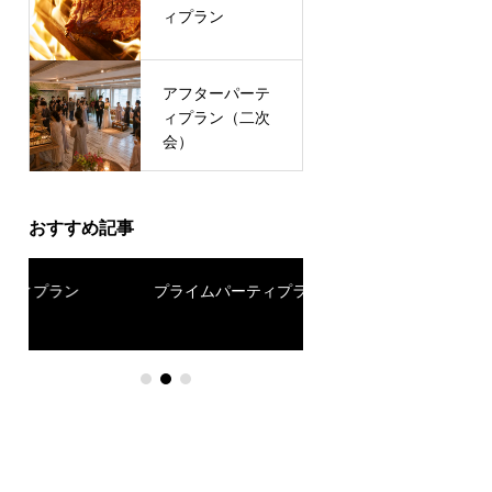
ご褒美女子会
ィプラン
アフターパーテ
門出を祝うダイ
ィプラン（二次
ニング（卒業・
会）
入学）
おすすめ記事
プライムパーティプラン
アフターパーティプラ
会）